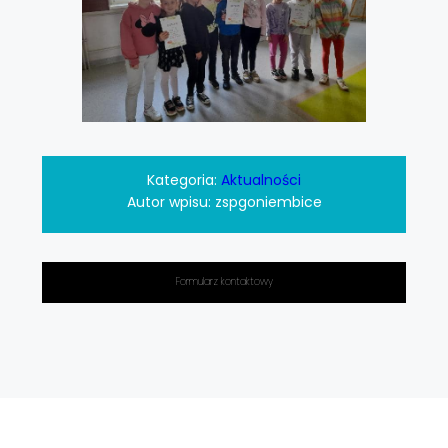
Kategoria:
Aktualności
Autor wpisu:
zspgoniembice
Formularz kontaktowy