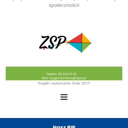
społeczności!
Telefon: 65 534 01 35
Mail: zspgoniembice@lipno.pl
Projekt i wykonanie: Sniki. DO IT
Nasz BIP