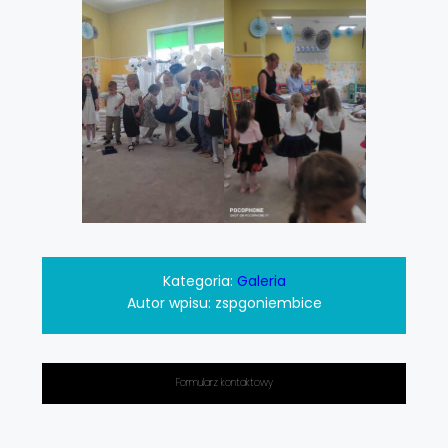
Kategoria:
Galeria
Autor wpisu:
zspgoniembice
Formularz kontaktowy