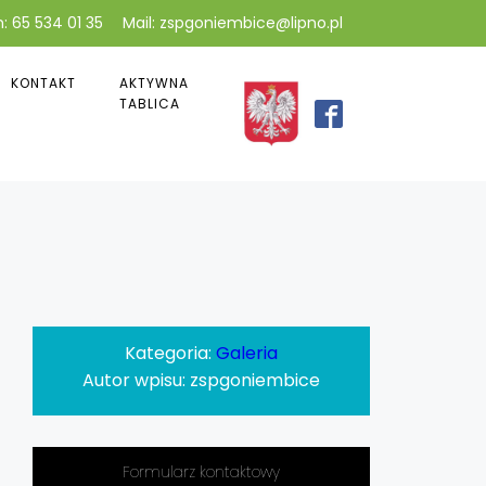
: 65 534 01 35
Mail: zspgoniembice@lipno.pl
KONTAKT
AKTYWNA
TABLICA
Kategoria:
Galeria
Autor wpisu:
zspgoniembice
Formularz kontaktowy