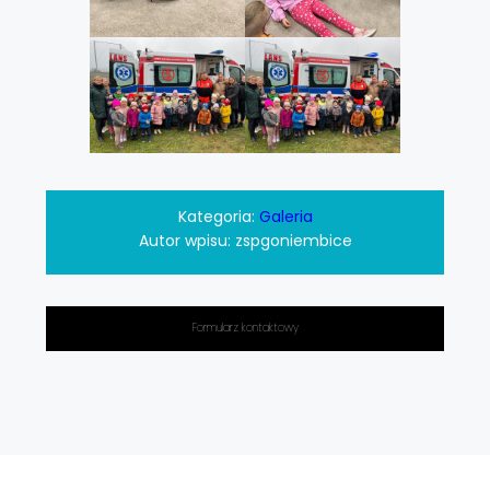
Kategoria:
Galeria
Autor wpisu:
zspgoniembice
Formularz kontaktowy