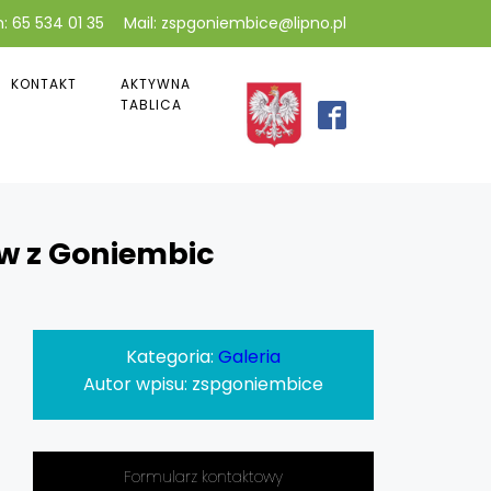
: 65 534 01 35
Mail: zspgoniembice@lipno.pl
KONTAKT
AKTYWNA
TABLICA
ów z Goniembic
Kategoria:
Galeria
Autor wpisu:
zspgoniembice
Formularz kontaktowy