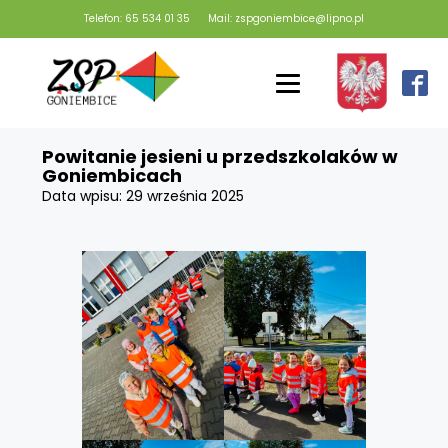
Telefon: 65 534 01 35
Mail: zspgoniembice@lipno.pl
Powitanie jesieni u przedszkolaków w
Goniembicach
Data wpisu:
29 września 2025