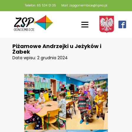
Telefon: 65 534 01 35
Mail: zspgoniembice@lipno.pl
Piżamowe Andrzejki u Jeżyków i
Żabek
Data wpisu:
2 grudnia 2024