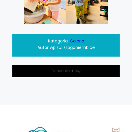
Kategoria:
Galeria
Autor wpisu:
zspgoniembice
Formularz kontaktowy