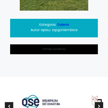
Kategoria:
Galeria
Autor wpisu:
zspgoniembice
Formularz kontaktowy