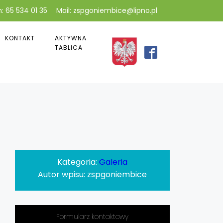
: 65 534 01 35
Mail: zspgoniembice@lipno.pl
KONTAKT
AKTYWNA
TABLICA
Kategoria:
Galeria
Autor wpisu:
zspgoniembice
Formularz kontaktowy