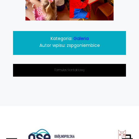
Kategoria:
Galeria
Autor wpisu:
zspgoniembice
Formularz kontaktowy