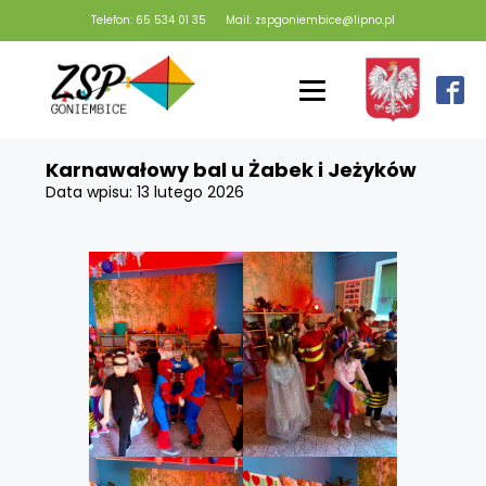
Telefon: 65 534 01 35
Mail: zspgoniembice@lipno.pl
Karnawałowy bal u Żabek i Jeżyków
Data wpisu:
13 lutego 2026