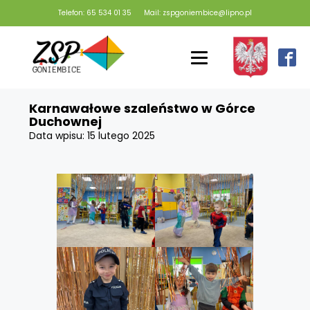
Telefon: 65 534 01 35
Mail: zspgoniembice@lipno.pl
Karnawałowe szaleństwo w Górce
Duchownej
Data wpisu:
15 lutego 2025