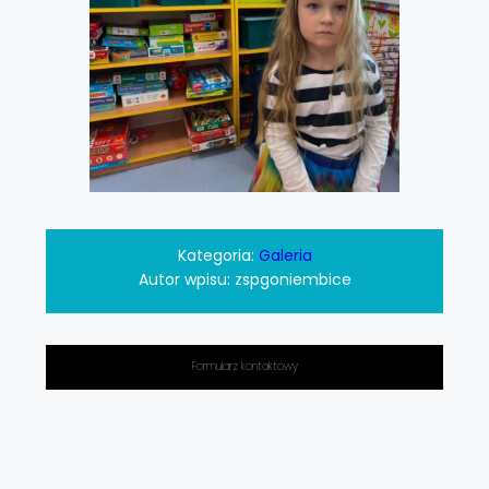
Kategoria:
Galeria
Autor wpisu:
zspgoniembice
Formularz kontaktowy