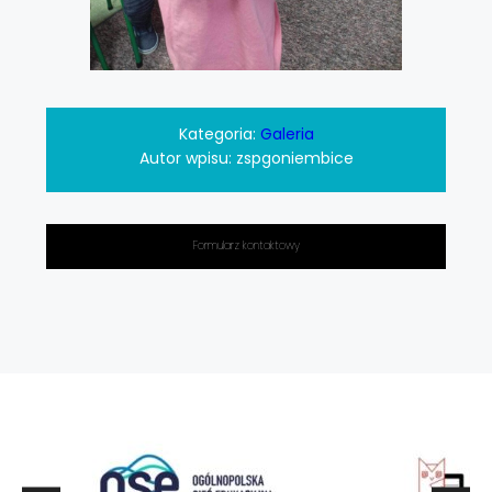
Kategoria:
Galeria
Autor wpisu:
zspgoniembice
Formularz kontaktowy