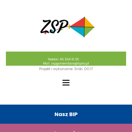
Telefon: 65 534 01 35
Mail: zspgoniembice@lipno.pl
Projekt i wykonanie: Sniki. DO IT
Nasz BIP