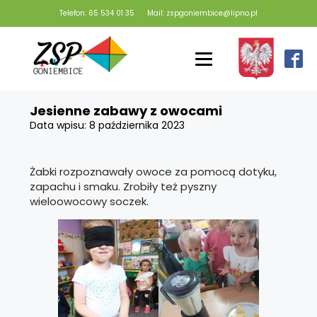
Telefon: 65 534 01 35
Mail: zspgoniembice@lipno.pl
Jesienne zabawy z owocami
Data wpisu:
8 października 2023
Żabki rozpoznawały owoce za pomocą dotyku,
zapachu i smaku. Zrobiły też pyszny
wieloowocowy soczek.