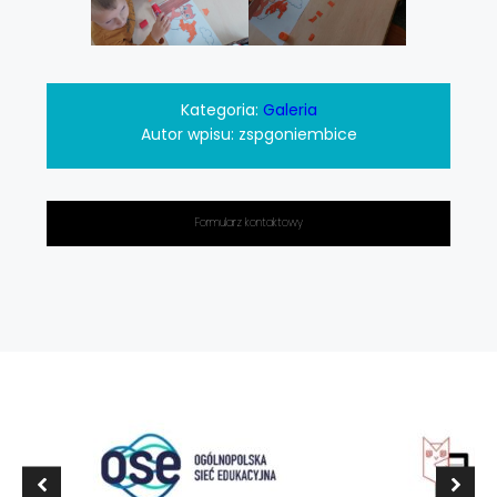
Kategoria:
Galeria
Autor wpisu:
zspgoniembice
Formularz kontaktowy