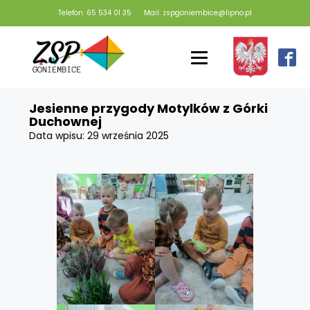
Telefon: 65 534 01 35
Mail: zspgoniembice@lipno.pl
Jesienne przygody Motylków z Górki
Duchownej
Data wpisu:
29 września 2025