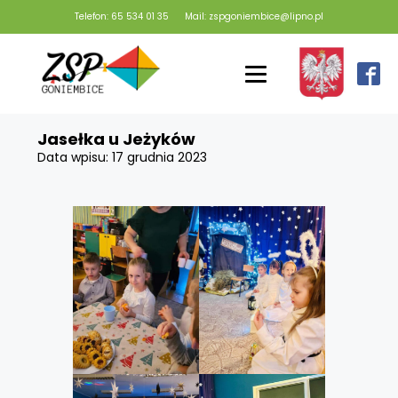
Telefon: 65 534 01 35
Mail: zspgoniembice@lipno.pl
Jasełka u Jeżyków
Data wpisu:
17 grudnia 2023