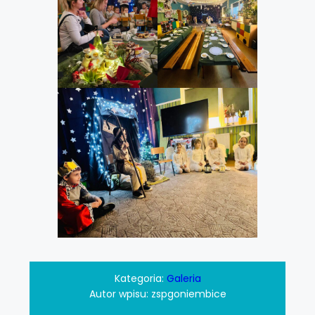
Kategoria:
Galeria
Autor wpisu:
zspgoniembice