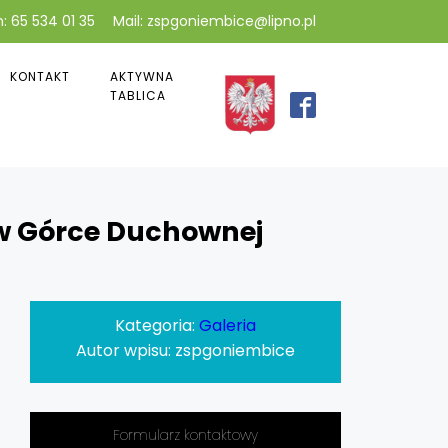
: 65 534 01 35
Mail: zspgoniembice@lipno.pl
KONTAKT
AKTYWNA
TABLICA
u w Górce Duchownej
Kategoria:
Galeria
Autor wpisu:
zspgoniembice
Formularz kontaktowy