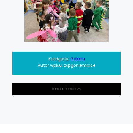
Kategoria:
Galeria
Autor wpisu:
zspgoniembice
Formularz kontaktowy