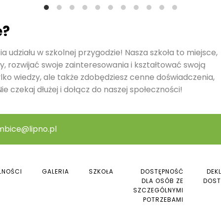
ę?
a udziału w szkolnej przygodzie! Nasza szkoła to miejsce,
y, rozwijać swoje zainteresowania i kształtować swoją
ylko wiedzy, ale także zdobędziesz cenne doświadczenia,
ie czekaj dłużej i dołącz do naszej społeczności!
mbice@lipno.pl
LNOŚCI
GALERIA
SZKOŁA
DOSTĘPNOŚĆ
DEK
DLA OSÓB ZE
DOST
SZCZEGÓLNYMI
POTRZEBAMI