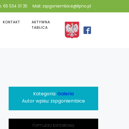
: 65 534 01 35
Mail: zspgoniembice@lipno.pl
KONTAKT
AKTYWNA
TABLICA
Kategoria:
Galeria
Autor wpisu:
zspgoniembice
Formularz kontaktowy