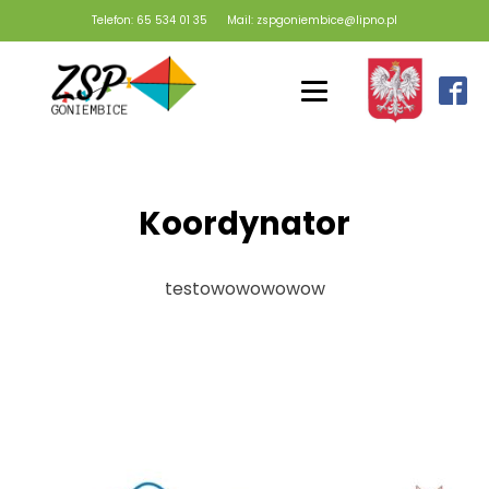
Telefon: 65 534 01 35
Mail: zspgoniembice@lipno.pl
Koordynator
testowowowowow